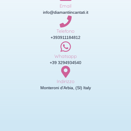
Email
info@diamantiincantati.it
Telefono
+393911184812
Whatsapp
+39 3294934540
Indirizzo
Monteroni d'Arbia, (SI) Italy